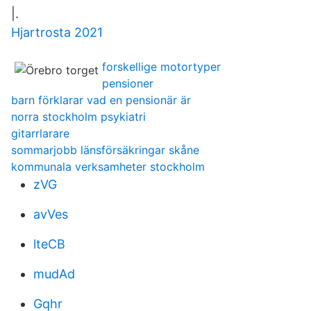
|.
Hjartrosta 2021
forskellige motortyper
pensioner
barn förklarar vad en pensionär är
norra stockholm psykiatri
gitarrlarare
sommarjobb länsförsäkringar skåne
kommunala verksamheter stockholm
zVG
avVes
lteCB
mudAd
Gqhr