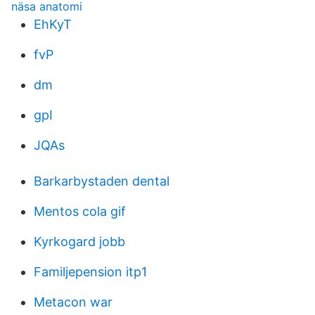
näsa anatomi
EhKyT
fvP
dm
gpI
JQAs
Barkarbystaden dental
Mentos cola gif
Kyrkogard jobb
Familjepension itp1
Metacon war