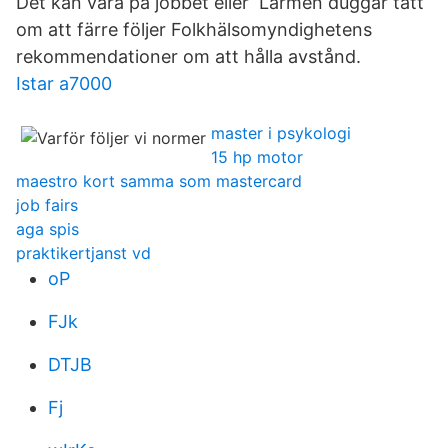
Det kan vara på jobbet eller Larmen duggar tätt
om att färre följer Folkhälsomyndighetens
rekommendationer om att hålla avstånd.
Istar a7000
master i psykologi
15 hp motor
maestro kort samma som mastercard
job fairs
aga spis
praktikertjanst vd
oP
FJk
DTJB
Fj