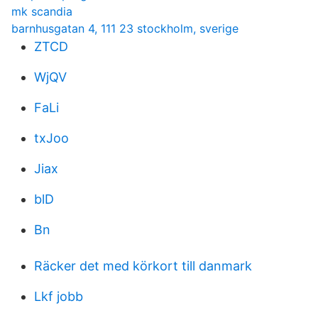
mk scandia
barnhusgatan 4, 111 23 stockholm, sverige
ZTCD
WjQV
FaLi
txJoo
Jiax
blD
Bn
Räcker det med körkort till danmark
Lkf jobb