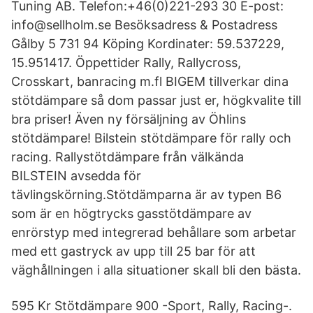
Tuning AB. Telefon:+46(0)221-293 30 E-post:
info@sellholm.se Besöksadress & Postadress
Gålby 5 731 94 Köping Kordinater: 59.537229,
15.951417. Öppettider Rally, Rallycross,
Crosskart, banracing m.fl BIGEM tillverkar dina
stötdämpare så dom passar just er, högkvalite till
bra priser! Även ny försäljning av Öhlins
stötdämpare! Bilstein stötdämpare för rally och
racing. Rallystötdämpare från välkända
BILSTEIN avsedda för
tävlingskörning.Stötdämparna är av typen B6
som är en högtrycks gasstötdämpare av
enrörstyp med integrerad behållare som arbetar
med ett gastryck av upp till 25 bar för att
väghållningen i alla situationer skall bli den bästa.
595 Kr Stötdämpare 900 -Sport, Rally, Racing-.