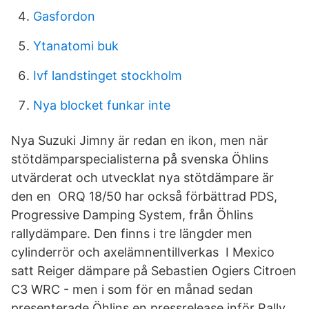
Gasfordon
Ytanatomi buk
Ivf landstinget stockholm
Nya blocket funkar inte
Nya Suzuki Jimny är redan en ikon, men när
stötdämparspecialisterna på svenska Öhlins
utvärderat och utvecklat nya stötdämpare är
den en ORQ 18/50 har också förbättrad PDS,
Progressive Damping System, från Öhlins
rallydämpare. Den finns i tre längder men
cylinderrör och axelämnentillverkas I Mexico
satt Reiger dämpare på Sebastien Ogiers Citroen
C3 WRC - men i som för en månad sedan
presenterade Öhlins en pressrelease inför Rally