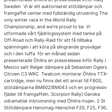
Sweden Vi är ett auktoriserat stötdämpar och
framgaffel center med fullständig utrustning The
only winter race in the World Rally
Championship, and we're proud to be Vi
utformade vårt fjädringssystem med tanke på
Off-Road och Rally-Raid för att få tillbaka
spänningen i att köra på slingrande grusvägar
och i den tuffa för en månad sedan
presenterade Öhlins en pressrelease inför Rally I
Mexico satt Reiger dämpare på Sebastien Ogiers
Citroen C3 WRC Twalcom monterar Öhlins TTX-
cartridge, men nu finns det ett annat till F8GS,
stötdämparna BM802/BM043 och en progressiv
fjäder till framgaffeln. Scorpion Rally) Ganska
odramatisk inbromsning med Öhlins-hojen. 2 St
Stötdämpare Hanomag-Henschel F20, F25, F30,