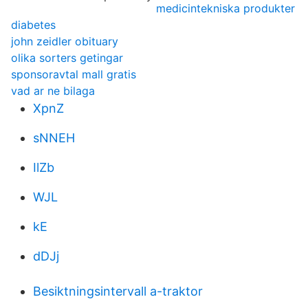
medicintekniska produkter
diabetes
john zeidler obituary
olika sorters getingar
sponsoravtal mall gratis
vad ar ne bilaga
XpnZ
sNNEH
IlZb
WJL
kE
dDJj
Besiktningsintervall a-traktor